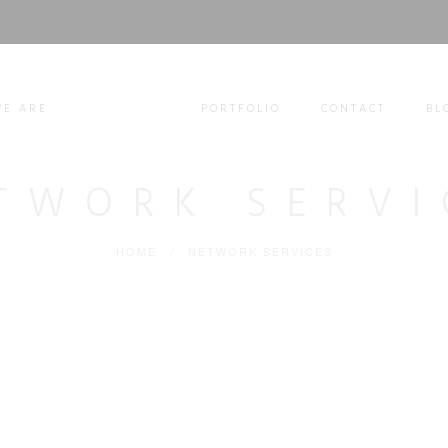
E ARE
SERVICES
PORTFOLIO
CONTACT
BL
TWORK SERVI
HOME
/
NETWORK SERVICES