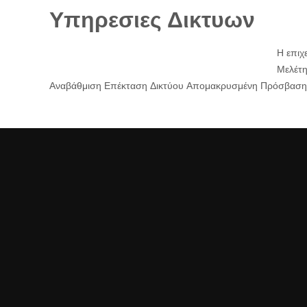
Υπηρεσιες Δικτυων
Η επιχ
Μελέτη
Αναβάθμιση Επέκταση Δικτύου Απομακρυσμένη Πρόσβα